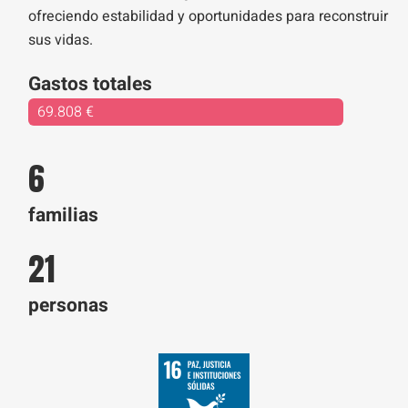
ofreciendo estabilidad y oportunidades para reconstruir
sus vidas.
Gastos totales
69.808 €
6
familias
21
personas