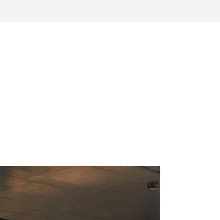
COLABORA
ES
EN
ES
EN