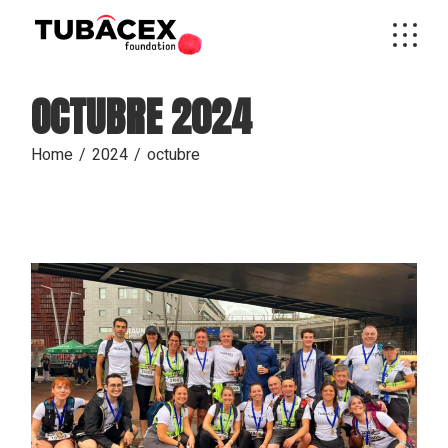
Skip
to
the
content
OCTUBRE 2024
Home
2024
octubre